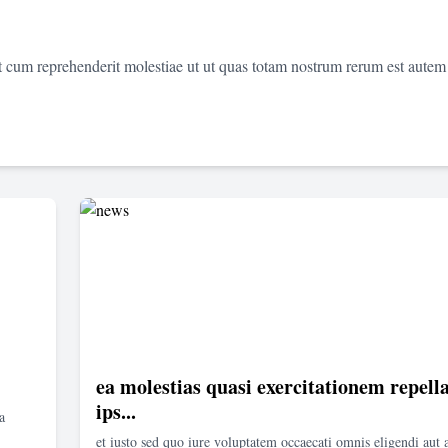
et cum reprehenderit molestiae ut ut quas totam nostrum rerum est autem
ea molestias quasi exercitationem repella
ips...
a
et iusto sed quo iure voluptatem occaecati omnis eligendi aut 