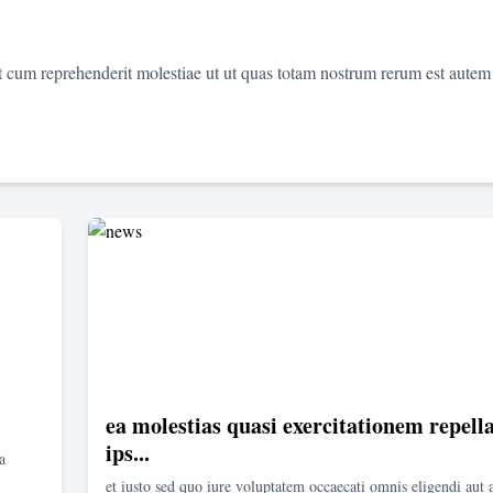
et cum reprehenderit molestiae ut ut quas totam nostrum rerum est autem
ea molestias quasi exercitationem repella
ips...
a
et iusto sed quo iure voluptatem occaecati omnis eligendi aut 