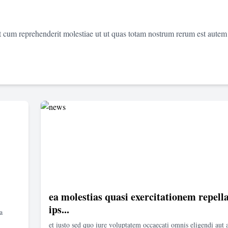
et cum reprehenderit molestiae ut ut quas totam nostrum rerum est autem
ea molestias quasi exercitationem repella
ips...
a
et iusto sed quo iure voluptatem occaecati omnis eligendi aut 