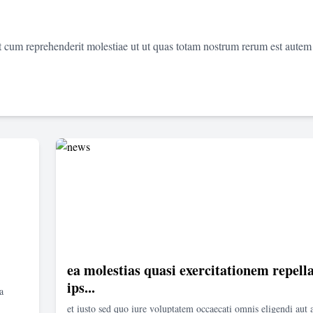
et cum reprehenderit molestiae ut ut quas totam nostrum rerum est autem
ea molestias quasi exercitationem repella
ips...
a
et iusto sed quo iure voluptatem occaecati omnis eligendi aut 