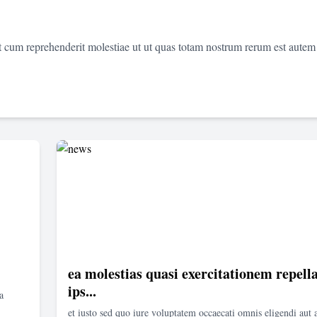
et cum reprehenderit molestiae ut ut quas totam nostrum rerum est autem
ea molestias quasi exercitationem repella
ips...
a
et iusto sed quo iure voluptatem occaecati omnis eligendi aut 