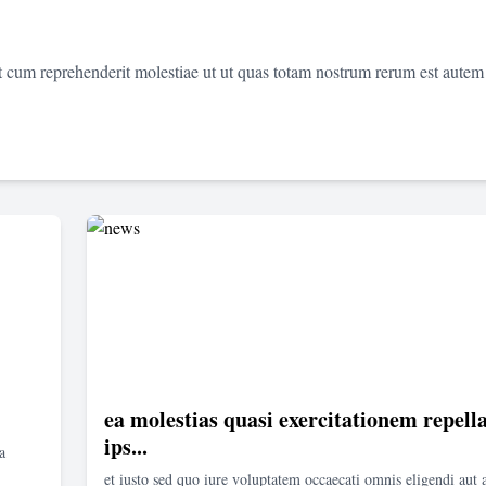
et cum reprehenderit molestiae ut ut quas totam nostrum rerum est autem
ea molestias quasi exercitationem repella
ips...
a
et iusto sed quo iure voluptatem occaecati omnis eligendi aut 